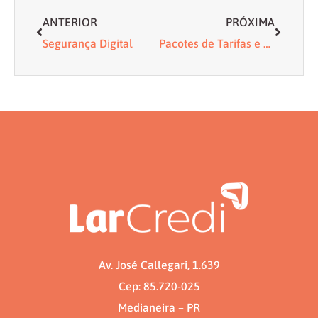
ANTERIOR
PRÓXIMA
Segurança Digital
Pacotes de Tarifas e Serviços
Av. José Callegari, 1.639
Cep: 85.720-025
Medianeira – PR