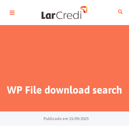
o
Ir
conteúdo
para
o
conteúdo
WP File download search
Publicado em
15/09/2025