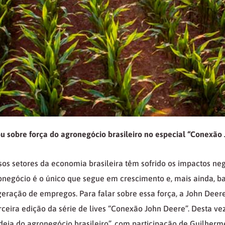
u sobre força do agronegócio brasileiro no especial “Conexão
sos setores da economia brasileira têm sofrido os impactos ne
onegócio é o único que segue em crescimento e, mais ainda, b
eração de empregos. Para falar sobre essa força, a John Deer
erceira edição da série de lives “Conexão John Deere”. Desta vez
eia do agronegócio brasileiro”, com participação de Guilherme