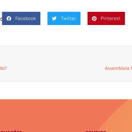
:
Facebook
Twitter
Pinterest
ito?
Assembleia G