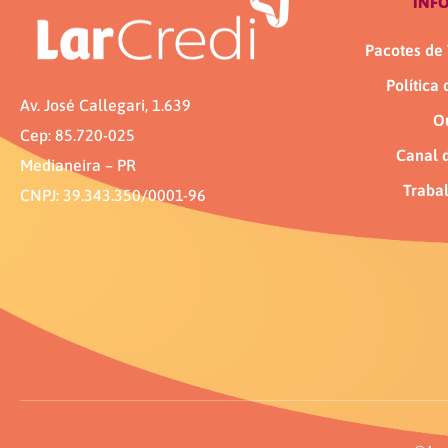
INF
Pacotes de 
Política
Av. José Callegari, 1.639
O
Cep: 85.720-025
Canal 
Medianeira – PR
Traba
CNPJ: 39.343.350/0001-96