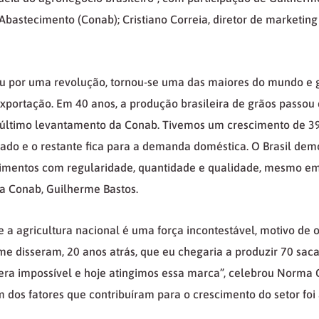
bastecimento (Conab); Cristiano Correia, diretor de marketin
ou por uma revolução, tornou-se uma das maiores do mundo e g
xportação. Em 40 anos, a produção brasileira de grãos passou
 último levantamento da Conab. Tivemos um crescimento de 3
tado e o restante fica para a demanda doméstica. O Brasil de
limentos com regularidade, quantidade e qualidade, mesmo em 
a Conab, Guilherme Bastos.
a agricultura nacional é uma força incontestável, motivo de 
me disseram, 20 anos atrás, que eu chegaria a produzir 70 saca
 era impossível e hoje atingimos essa marca”, celebrou Norma G
m dos fatores que contribuíram para o crescimento do setor foi