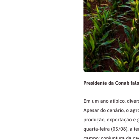
Presidente da Conab falo
Em um ano atípico, diver
Apesar do cenário, o agr
produção, exportação e g
quarta-feira (05/08), a t
campo: conjuntura da cad